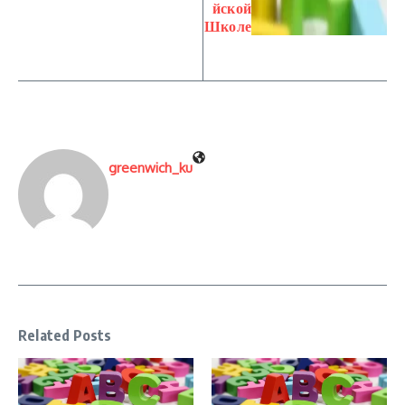
йской
Школе
greenwich_ku
Related Posts