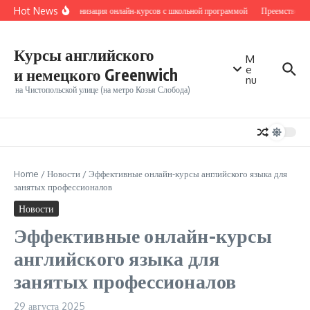
Перейти к содержанию
Hot News
Синхронизация онлайн‑курсов с школьной программой
Преемственнос
Курсы английского
M
e
и немецкого Greenwich
nu
на Чистопольской улице (на метро Козья Слобода)
Home
/
Новости
/
Эффективные онлайн-курсы английского языка для
занятых профессионалов
Новости
Эффективные онлайн-курсы
английского языка для
занятых профессионалов
29 августа 2025