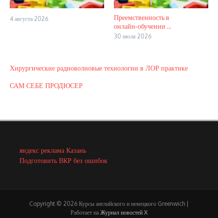
Преемственность в
4 августа 2026
онлайн‑обучении ...
30 июля 2026
Хирургические радиоволновые технологии в ЛОР практике
САМ СЕБЕ ПРОДЮСЕР
яндекс реклама Казань
Подготовить ВКР без ошибок
Copyright © 2026 Курсы английского и немецкого Greenwich |
Работает на
Журнал новостей X