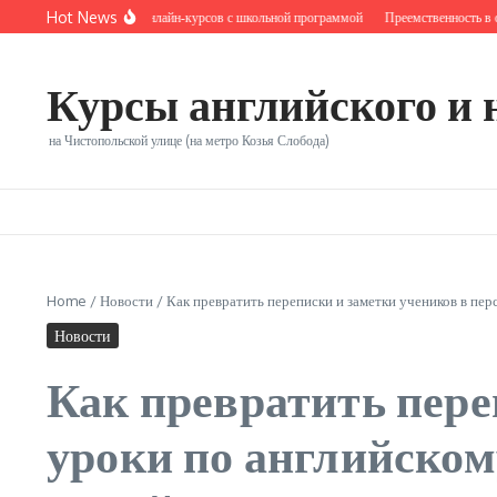
Перейти к содержанию
Hot News
Синхронизация онлайн‑курсов с школьной программой
Преемственность в онл
Курсы английского и 
на Чистопольской улице (на метро Козья Слобода)
Home
/
Новости
/
Как превратить переписки и заметки учеников в пе
Новости
Как превратить пере
уроки по английском