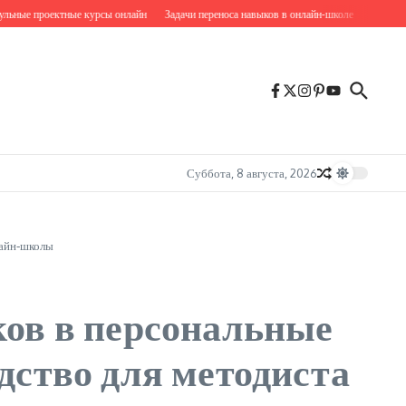
ые проектные курсы онлайн
Задачи переноса навыков в онлайн-школе
Онлайн-кур
Суббота, 8 августа, 2026
лайн‑школы
ков в персональные
дство для методиста