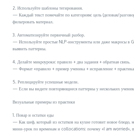
2. Используйте шаблоны тегирования.
— Каждый текст помечайте по категориям: цель (деловая/разговор
фильтровать материал.
3. Автоматизируйте первичный разбор.
— Используйте простые NLP‑инструменты или даже макросы в G
выявить паттерны.
4. Делайте микроуроки: правило + два задания + обратная связь.
— Формат «правило + пример ученика + исправление + практика»
5. Реплицируйте успешные модели.
— Если вы видите повторяющиеся паттерны у нескольких ученико
Визуальные примеры из практики
1. Повар и остатки еды
— Как шеф, который из остатков на кухне готовит новое блюдо, 
мини‑урок по временам и collocations: почему «I am worried», п