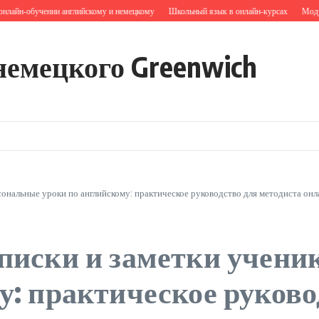
айн‑обучении английскому и немецкому
Школьный язык в онлайн‑курсах
Модульн
немецкого Greenwich
рсональные уроки по английскому: практическое руководство для методиста он
писки и заметки учени
у: практическое руково