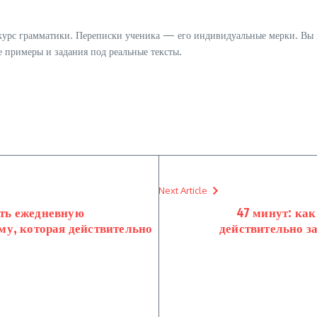
урс грамматики. Переписки ученика — его индивидуальные мерки. Вы н
е примеры и задания под реальные тексты.
Next Article
ать ежедневную
47 минут: ка
у, которая действительно
действительно з